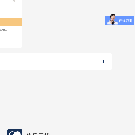
保密柜
1