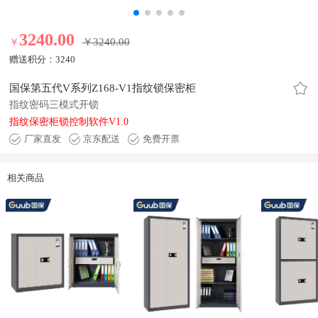
3240.00
￥3240.00
￥
3240.00元
赠送积分：
3240
国保第五代V系列Z168-V1指纹锁保密柜
指纹密码三模式开锁
指纹保密柜锁控制软件V1.0
厂家直发
京东配送
免费开票
相关商品