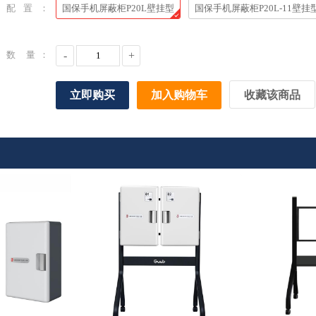
配置：
国保手机屏蔽柜P20L壁挂型
国保手机屏蔽柜P20L-11壁挂
数 量：
-
+
立即购买
加入购物车
收藏该商品