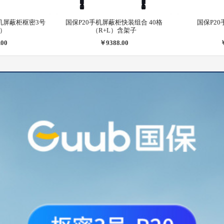
机屏蔽柜枢密3号
国保P20手机屏蔽柜快装组合 40格
国保P2
）
（R+L）含架子
.00
￥9388.00