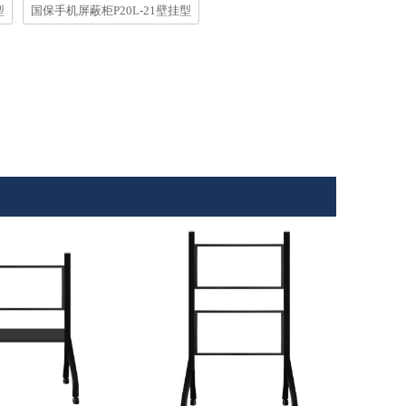
型
国保手机屏蔽柜P20L-21壁挂型