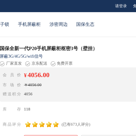
请登录
电子锁
手机屏蔽柜
涉密周边
国保生态
国保全新一代P20手机屏蔽柜枢密3号（壁挂）
屏蔽3G/4G/5G/wifi信号
厂家直发
京东配送
免费开票
4056.00
¥
会 员 价
市 场 价
￥4056.00
赠送积分
4056
库存
118
商品评分
(已有673人评分)